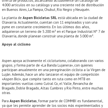
oferta de productos, alcanzando actualmente un catálogo de
4.000 artículos en su catálogo y una creciente red de distribución
en Buenos Aires, La Pampa, Chubut, Río Negro y Neuquén.
La planta de
Aspen Bicicletas SRL
está ubicada en la ciudad de
Olavarría. Actualmente, cuentan con 11 empleados y son una
pyme en constante crecimiento. En los últimos dos años,
adquirieron un terreno de 5.200 m² en el Parque Industrial Nº 7 de
Olavarría, donde planean construir una planta de 3.000 m².
Apoyo al ciclismo
Aspen apoya activamente el cicloturismo, colaborando con varios
grupos, y forma parte de «La Banda Lujanera», con quienes
participan anualmente en una peregrinación ciclista a la Virgen de
Luján. Además, hace un año lanzaron el equipo de competición
«Aspen Bici», que compite tanto en ruta como en MTB en
importantes vueltas como Cutral Co, el Valle, Revancha de
Bragado, Doble Bragado, Altas Cumbres y Río Pinto, entre muchas
otras.
Para
Aspen Bicicletas
, formar parte de COMMBI es fundamental,
ya que les permite aprender de los socios más experimentados y