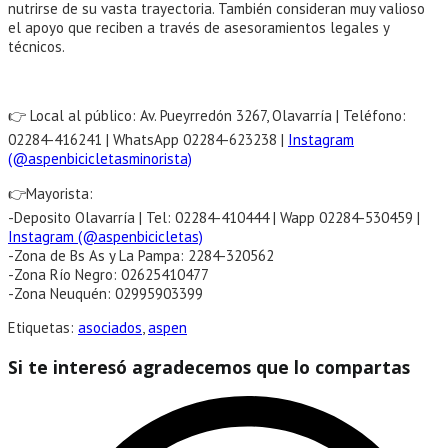
nutrirse de su vasta trayectoria. También consideran muy valioso
el apoyo que reciben a través de asesoramientos legales y
técnicos.
👉 Local al público: Av. Pueyrredón 3267, Olavarría | Teléfono:
02284-416241 | WhatsApp 02284-623238 |
Instagram
(@aspenbicicletasminorista)
👉Mayorista:
-Deposito Olavarría | Tel: 02284-410444 | Wapp 02284-530459 |
Instagram (@aspenbicicletas)
-Zona de Bs As y La Pampa: 2284-320562
-Zona Río Negro: 02625410477
-Zona Neuquén: 02995903399
Etiquetas:
asociados
,
aspen
Com
Si te interesó agradecemos que lo compartas
este
Se
con
abre
en