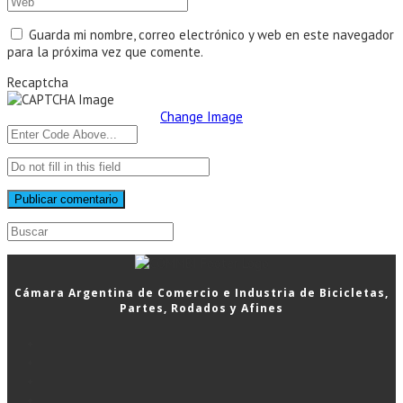
Introduce
o
dirección
la
nombre
de
URL
Guarda mi nombre, correo electrónico y web en este navegador
de
correo
de
para la próxima vez que comente.
usuario
electrónico
tu
para
Recaptcha
para
web
comentar
comentar
(opcional)
Change Image
Buscar:
Cámara Argentina de Comercio e Industria de Bicicletas,
Partes, Rodados y Afines