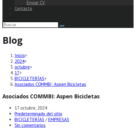
Enviar CV
Contacto
Blog
Inicio
>
2024
>
octubre
>
17
>
BICICLETERÍAS
>
Asociados COMMBI: Aspen Bicicletas
Asociados COMMBI: Aspen Bicicletas
Publicación
17 octubre, 2024
de
Autor
Predeterminado del sitio
la
de
Categoría
BICICLETERÍAS
/
EMPRESAS
entrada:
la
de
Comentarios
Sin comentarios
entrada:
la
de