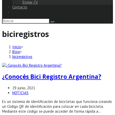
Enviar CV
Contacto
biciregistros
Inicio
>
Blog
>
biciregistros
¿Conocés Bici Registro Argentina?
Publicación
29 junio, 2021
de
Categoría
NOTICIAS
la
de
Es un sistema de identificación de bicicletas que funciona creando
entrada:
la
un Código QR de identificación para colocar en cada bicicleta.
entrada:
Mediante este código se puede acceder de forma rápida a…