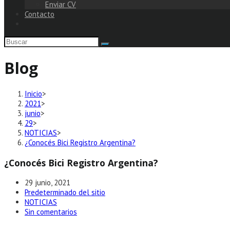
Enviar CV
Contacto
Blog
Inicio
>
2021
>
junio
>
29
>
NOTICIAS
>
¿Conocés Bici Registro Argentina?
¿Conocés Bici Registro Argentina?
Publicación
29 junio, 2021
de
Autor
Predeterminado del sitio
la
de
Categoría
NOTICIAS
entrada:
la
de
Comentarios
Sin comentarios
entrada:
la
de