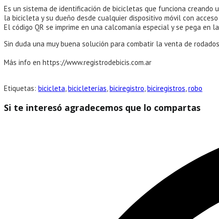
entrada:
la
Es un sistema de identificación de bicicletas que funciona creando 
entrada:
la bicicleta y su dueño desde cualquier dispositivo móvil con acceso 
El código QR se imprime en una calcomanía especial y se pega en la b
Sin duda una muy buena solución para combatir la venta de rodados
Más info en https://www.registrodebicis.com.ar
Etiquetas:
bicicleta
,
bicicleterías
,
biciregistro
,
biciregistros
,
robo
Com
Si te interesó agradecemos que lo compartas
este
Se
con
abre
en
una
nueva
ventana