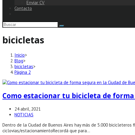
Enviar CV
Contacto
bicicletas
Inicio
>
Blog
>
bicicletas
>
Página 2
Como estacionar tu bicicleta de forma
Publicación
24 abril, 2021
de
Categoría
NOTICIAS
la
de
Dentro de la Ciudad de Buenos Aires hay más de 5.000 bicicleteros fi
entrada:
la
ciclovias/estacionamientoRecordá que para…
entrada: