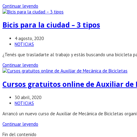
Como
Continuar leyendo
estacionar
tu
bicicleta
Bicis para la ciudad – 3 tipos
de
forma
Publicación
4 agosto, 2020
segura
de
Categoría
NOTICIAS
en
la
de
la
¿Tenés que trasladarte al trabajo y estás buscando una bicicleta p
entrada:
la
Ciudad
entrada:
de
Bicis
Continuar leyendo
Buenos
para
Aires
la
ciudad
Cursos gratuitos online de Auxiliar de
–
3
Publicación
30 abril, 2020
tipos
de
Categoría
NOTICIAS
la
de
Arrancó un nuevo curso de Auxiliar de Mecánica de Bicicletas organ
entrada:
la
entrada:
Cursos
Continuar leyendo
gratuitos
Fin del contenido
online